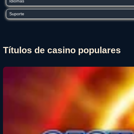
Idiomas
Suporte
Títulos de casino populares