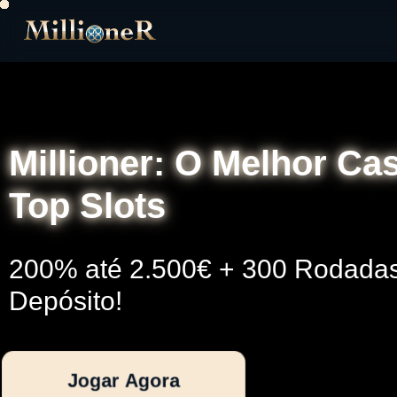
Millioner: O Melhor Ca
Top Slots
200% até 2.500€ + 300 Rodadas 
Depósito!
Jogar Agora