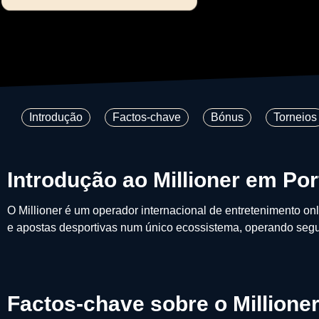
Introdução
Factos-chave
Bónus
Torneios
Introdução ao Millioner em Por
O Millioner é um operador internacional de entretenimento o
e apostas desportivas num único ecossistema, operando segu
Factos-chave sobre o Millione